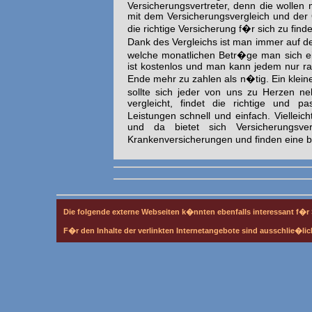
Versicherungsvertreter, denn die wollen
mit dem Versicherungsvergleich und der O
die richtige Versicherung f�r sich zu fin
Dank des Vergleichs ist man immer auf der
welche monatlichen Betr�ge man sich ein
ist kostenlos und man kann jedem nur ra
Ende mehr zu zahlen als n�tig. Ein klei
sollte sich jeder von uns zu Herzen 
vergleicht, findet die richtige und p
Leistungen schnell und einfach. Vielle
und da bietet sich Versicherungsve
Krankenversicherungen und finden eine 
Die folgende externe Webseiten k�nnten ebenfalls interessant f�r 
F�r den Inhalte der verlinkten Internetangebote sind ausschlie�lich